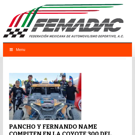
Menu
FEMADAC
CNO
PANCHO Y FERNANDO NAME
COMPITEN EN LA COYOTE 300 DEL