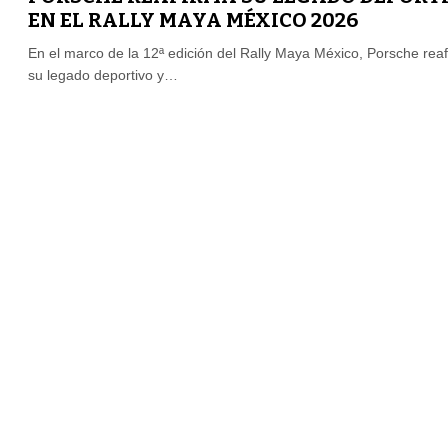
EN EL RALLY MAYA MÉXICO 2026
En el marco de la 12ª edición del Rally Maya México, Porsche rea
su legado deportivo y…
FUE PRESENTADA LA 12VA EDICIÓN DEL
RALLY MAYA MÉXICO
El Rally Maya México (RMM) anuncia oficialmente la realización d
12ª edición, que se llevará a…
TODO LISTO PARA EL CIRCUITO COLÓN
REVIVAL II
Este sábado 11 de octubre, las calles de Toluca serán el escenario