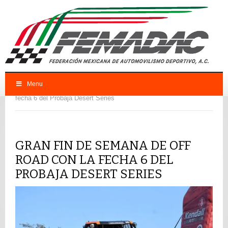
Menu
FEMADAC
CNO
Gran fin de semana de Off Road con la
fecha 6 del Probaja Desert Series
GRAN FIN DE SEMANA DE OFF
ROAD CON LA FECHA 6 DEL
PROBAJA DESERT SERIES