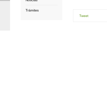
Noticias
Trámites
Tweet
Este domingo el circu
donde se dispute la 7
donde se espera una é
En la penúltima fecha
reglamento interno de
evite, se castigará la 
Por eso se sancionó a
participar en la sesión
Esta inusual situación
es importante señalar
contendientes llegan s