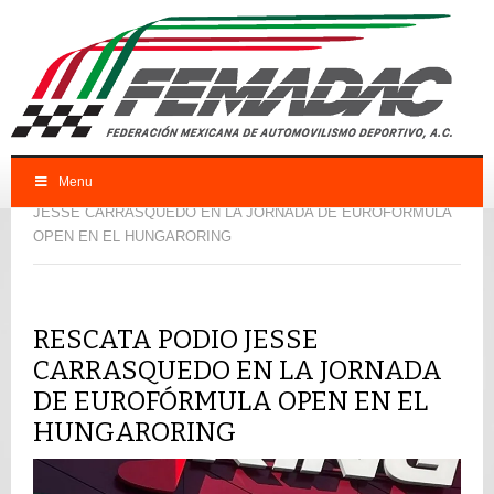
Menu
FEMADAC
Mexicanos en el extranjero
RESCATA PODIO
JESSE CARRASQUEDO EN LA JORNADA DE EUROFÓRMULA
OPEN EN EL HUNGARORING
RESCATA PODIO JESSE
CARRASQUEDO EN LA JORNADA
DE EUROFÓRMULA OPEN EN EL
HUNGARORING